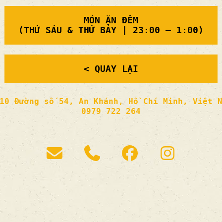
MÓN ĂN ĐÊM
(THỨ SÁU & THỨ BẢY | 23:00 – 1:00)
<
QUAY LẠI
10 Đường số 54, An Khánh, Hồ Chí Minh, Việt 
0979 722 264